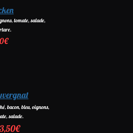
icken
ignons, tomate, salade,
rtare.
00€
uvergnat
hé, bacon, bleu, oignons,
ate, salade.
13,50€