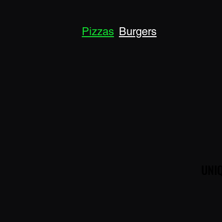
Pizzas
Burgers
Gratins
UNIQ
UNIQ