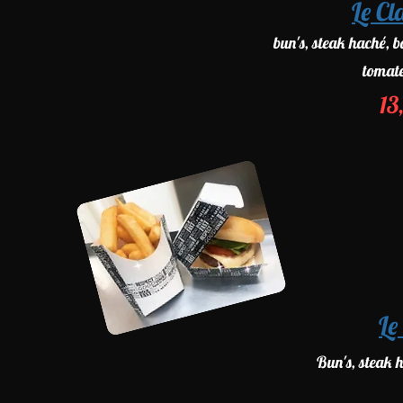
Le Cl
bun's, steak haché, 
tomate
13
Le
Bun's, steak h