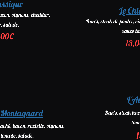
assique
Le Ch
bacon, oignons, cheddar,
Bun's, steak de poulet, o
, salade.
sauce ta
,00€
13,
L'A
 Montagnard
Bun's, steak hac
tom
aché, bacon, raclette, oignons,
tomate, salade.